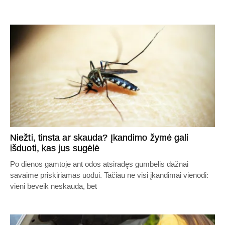
Niežti, tinsta ar skauda? Įkandimo žymė gali
išduoti, kas jus sugėlė
Po dienos gamtoje ant odos atsiradęs gumbelis dažnai
savaime priskiriamas uodui. Tačiau ne visi įkandimai vienodi:
vieni beveik neskauda, bet