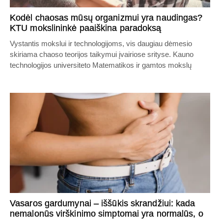
Kodėl chaosas mūsų organizmui yra naudingas?
KTU mokslininkė paaiškina paradoksą
Vystantis mokslui ir technologijoms, vis daugiau dėmesio
skiriama chaoso teorijos taikymui įvairiose srityse. Kauno
technologijos universiteto Matematikos ir gamtos mokslų
Vasaros gardumynai – iššūkis skrandžiui: kada
nemalonūs virškinimo simptomai yra normalūs, o