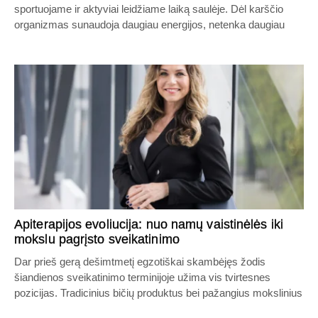
sportuojame ir aktyviai leidžiame laiką saulėje. Dėl karščio
organizmas sunaudoja daugiau energijos, netenka daugiau
Apiterapijos evoliucija: nuo namų vaistinėlės iki
mokslu pagrįsto sveikatinimo
Dar prieš gerą dešimtmetį egzotiškai skambėjęs žodis
šiandienos sveikatinimo terminijoje užima vis tvirtesnes
pozicijas. Tradicinius bičių produktus bei pažangius mokslinius