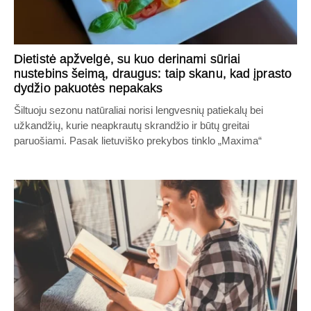
Dietistė apžvelgė, su kuo derinami sūriai
nustebins šeimą, draugus: taip skanu, kad įprasto
dydžio pakuotės nepakaks
Šiltuoju sezonu natūraliai norisi lengvesnių patiekalų bei
užkandžių, kurie neapkrautų skrandžio ir būtų greitai
paruošiami. Pasak lietuviško prekybos tinklo „Maxima“