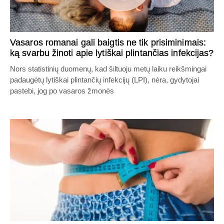
Vasaros romanai gali baigtis ne tik prisiminimais:
ką svarbu žinoti apie lytiškai plintančias infekcijas?
Nors statistinių duomenų, kad šiltuoju metų laiku reikšmingai
padaugėtų lytiškai plintančių infekcijų (LPI), nėra, gydytojai
pastebi, jog po vasaros žmonės